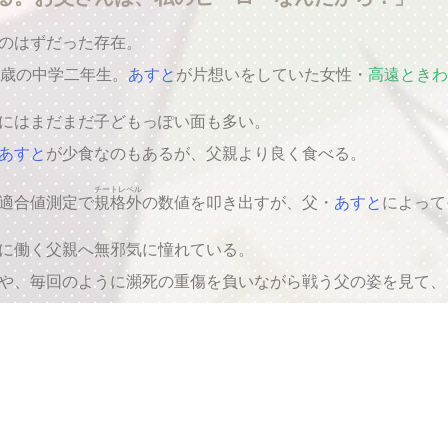
のはずだった存在。
4歳の中学二年生。
あすと
が片想いをしていた女性・
高遠ときわ
にはまだまだ子どもっぽい面も多い。
あすと
が少食なのもあるが、父親より良く食べる。
チートレベル
適合値測定で
規格外
の数値を叩き出すが、父・
あすと
によって
に働く父親へ無邪気に憧れている。
や、毎回のように瀕死の重傷を負いながら戦う父の姿を見て、
。だけど……みんなが待ってる。私、行かなくち