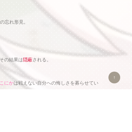
の忘れ形見。
その結果は
隠蔽
される。
↑
こにか
は戦えない自分への悔しさを募らせてい
ゃ」