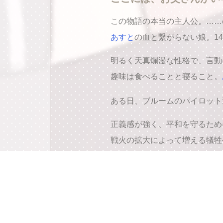
この物語の本当の主人公。……
あすと
の血と繋がらない娘。1
明るく天真爛漫な性格で、言動
趣味は食べることと寝ること。
ある日、ブルームのパイロット
正義感が強く、平和を守るため
戦火の拡大によって増える犠牲
く。
「……ごめんね、お父さん